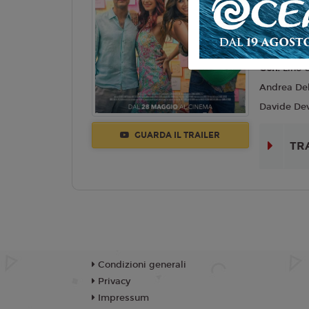
Lingua:
Ita
Regia:
Sim
Anno:
202
Con:
Lino 
Andrea Delo
Davide Dev
GUARDA IL TRAILER
TR
Condizioni generali
Privacy
Impressum