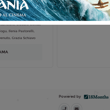
liano
one Aleandri
6
Guanciale, Claudio Colica,
gu, Ilenia Pastorelli,
enuto, Grazia Schiavo
AMA
Powered by