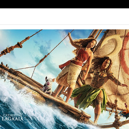
e | Biglietteria
Prossimamente
Tariffe
Contatti
IME IDEE
Non ci sono spettacol
 96 min
mmedia, Romance