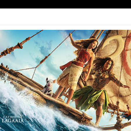
e | Biglietteria
Prossimamente
Tariffe
Contatti
Non ci sono spettacol
 95 min
mmedia, Horror