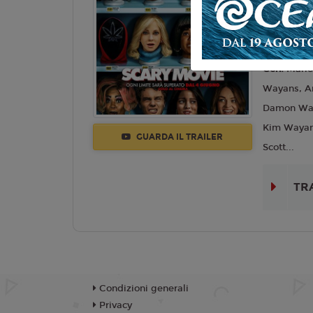
Lingua:
Ita
Regia:
Mic
Anno:
202
Con:
Marl
Wayans, An
Damon Way
Kim Wayan
GUARDA IL TRAILER
Scott...
TR
Condizioni generali
Privacy