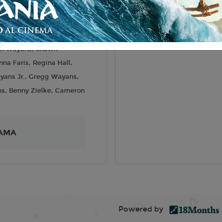
liano
hael Tiddes
6
on Wayans, Shawn
na Faris, Regina Hall,
ans Jr., Gregg Wayans,
s, Benny Zielke, Cameron
AMA
Powered by