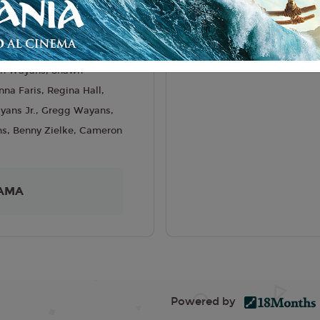
liano
hael Tiddes
6
on Wayans, Shawn
na Faris, Regina Hall,
ans Jr., Gregg Wayans,
s, Benny Zielke, Cameron
AMA
Powered by