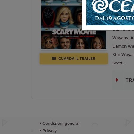
Lingua:
Ita
Regia:
Mic
Anno:
202
Con:
Marl
Wayans, An
Damon Way
Kim Wayan
GUARDA IL TRAILER
Scott...
TR
Condizioni generali
Privacy