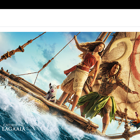
e | Biglietteria
Prossimamente
Tariffe
Contatti
Non ci sono spettacol
 95 min
mmedia, Horror