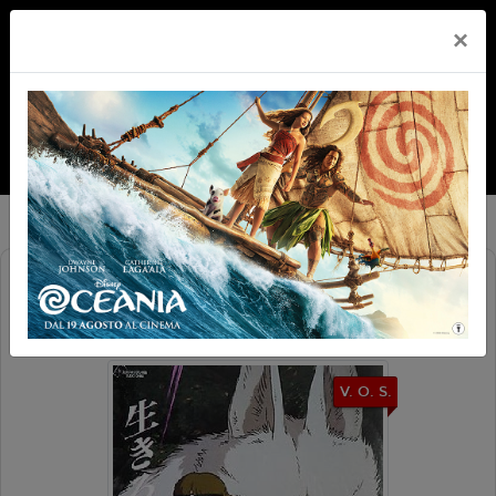
×
もののけ姫 (PRINCIPESSA
MONONOKE) V.O.S.
V. O. S.