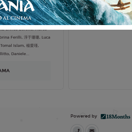
liano
riele Mainetti
5
Liu, Enrico Borello, Marco
Sabrina Ferilli, 淳于珊珊, Luca
, Tomal Islam, 楊愛瑾,
litto, Daniele...
AMA
Powered by