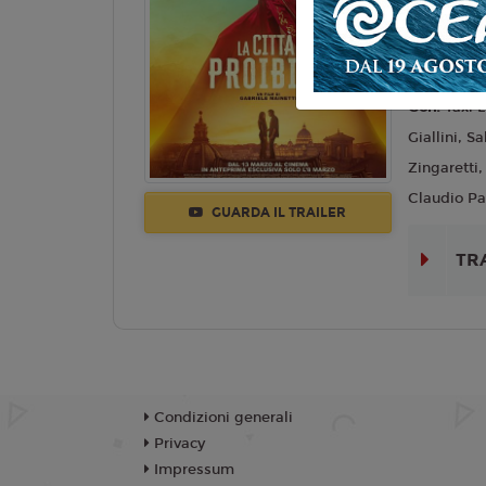
Lingua:
Ita
Regia:
Gab
Anno:
202
Con:
Yaxi 
Giallini, 
Zingaretti
Claudio Pal
GUARDA IL TRAILER
TR
Condizioni generali
Privacy
Impressum