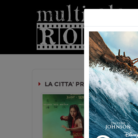
Hom
LA CITTA' PROIBITA
Durata:
Genere:
Az