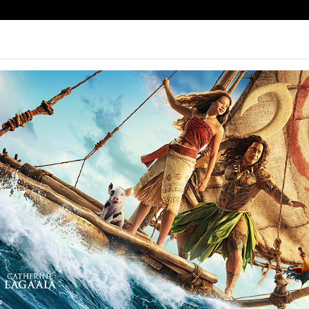
e | Biglietteria
Prossimamente
Tariffe
Contatti
Non ci sono spettacol
 138 min
ione, Dramma, Romance