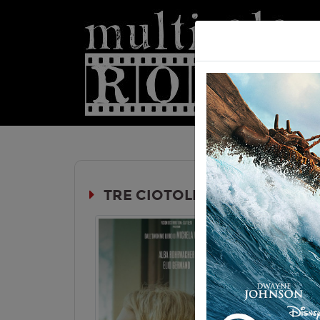
Hom
TRE CIOTOLE
Durata: 
Genere:
D