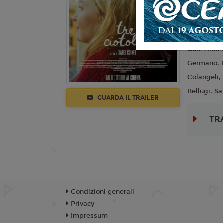
Lingua:
Ita
Regia:
Isa
Anno:
202
Con:
Alba 
Germano, F
Colangeli, 
Bellugi, S
GUARDA IL TRAILER
TR
Condizioni generali
Privacy
Impressum