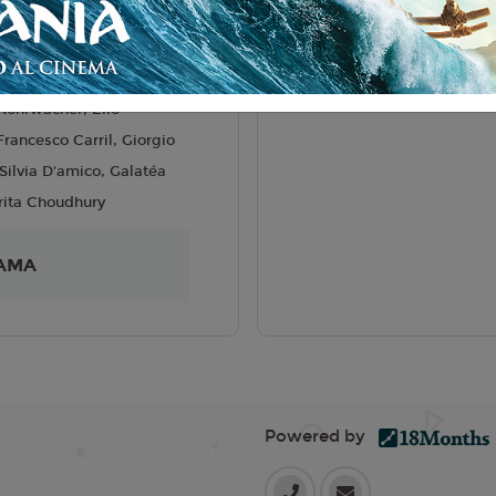
liano
bel Coixet
5
Rohrwacher, Elio
rancesco Carril, Giorgio
Silvia D'amico, Galatéa
arita Choudhury
AMA
Powered by