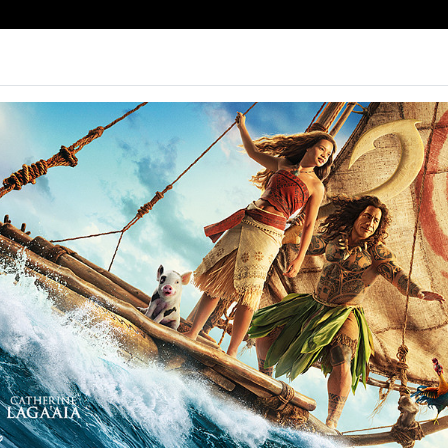
e | Biglietteria
Prossimamente
Tariffe
Contatti
Non ci sono spettacol
119 min
ramma